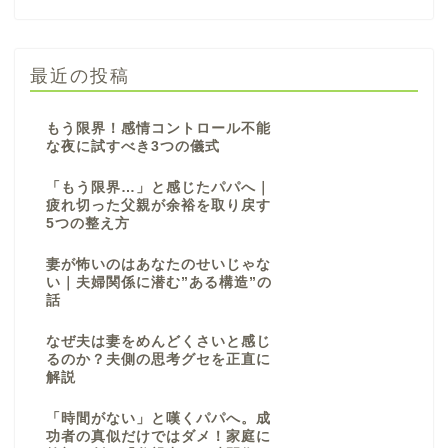
最近の投稿
もう限界！感情コントロール不能
な夜に試すべき3つの儀式
「もう限界…」と感じたパパへ｜
疲れ切った父親が余裕を取り戻す
5つの整え方
ホーム
妻が怖いのはあなたのせいじゃな
い｜夫婦関係に潜む”ある構造”の
話
プロフィール
なぜ夫は妻をめんどくさいと感じ
るのか？夫側の思考グセを正直に
お問い合わせ
解説
「時間がない」と嘆くパパへ。成
サイトマップ
功者の真似だけではダメ！家庭に