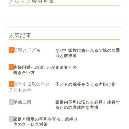
メルマガ会員募集
人気記事
1
なぜ? 家族に嫌われる父親の共通
点と解決策
2
夫婦円満への道: わがまま妻との
向き合い方
3
子どもの成長を支える声掛け術
4
家庭内不和に悩む人必見！改善す
るための具体的な方法
5
家庭と職場の平和を守る：怒鳴り
声のストレス対策