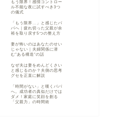
もう限界！感情コントロー
ル不能な夜に試すべき3つ
の儀式
「もう限界…」と感じたパ
パへ｜疲れ切った父親が余
裕を取り戻す5つの整え方
妻が怖いのはあなたのせい
じゃない｜夫婦関係に潜
む”ある構造”の話
なぜ夫は妻をめんどくさい
と感じるのか？夫側の思考
グセを正直に解説
「時間がない」と嘆くパパ
へ。成功者の真似だけでは
ダメ！家庭に笑顔を創る
「父親力」の時間術