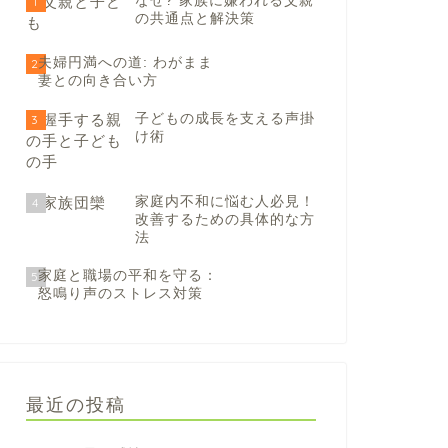
なぜ? 家族に嫌われる父親
1
の共通点と解決策
夫婦円満への道: わがまま
2
妻との向き合い方
子どもの成長を支える声掛
3
け術
家庭内不和に悩む人必見！
4
改善するための具体的な方
法
家庭と職場の平和を守る：
5
怒鳴り声のストレス対策
最近の投稿