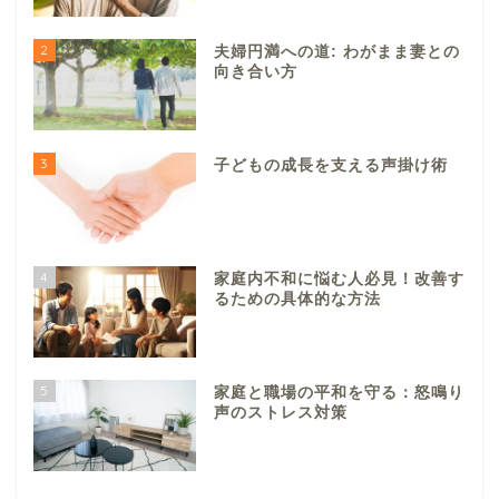
2
夫婦円満への道: わがまま妻との
向き合い方
3
子どもの成長を支える声掛け術
4
家庭内不和に悩む人必見！改善す
るための具体的な方法
5
家庭と職場の平和を守る：怒鳴り
声のストレス対策