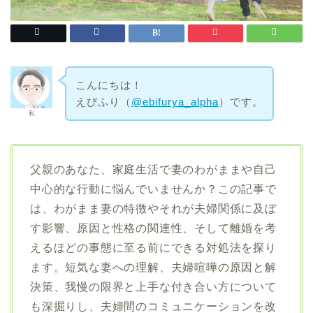
こんにちは！
えびふり（
@ebifurya_alpha
）です。
私
父親のあなた、家庭生活で妻のわがままや自己
中心的な行動に悩んでいませんか？この記事で
は、わがまま妻の特徴やそれが夫婦関係に及ぼ
す影響、原因と性格の関連性、そして離婚を考
えるほどの事態に至る前にできる対処法を探り
ます。短気な妻への理解、夫婦喧嘩の原因と解
決策、我慢の限界と上手な付き合い方について
も深掘りし、夫婦間のコミュニケーションを改