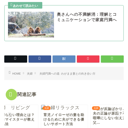
奥さんへの不満解消：理解とコ
ミュニケーションで家庭円満へ
HOME
夫婦
夫婦円満への道: わがまま妻との向き合い方
関連記事
夫婦
「妻が反論ばかり…
夫婦
夫の正論が原因？不
が謝らない理由とは？
育児ノイローゼの妻を助
喧嘩にしない伝え方
親力マイスターが教え
けるために夫ができる優
父...
対処法
しいサポート方法