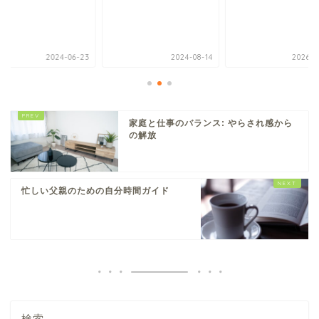
2024-06-23
2024-08-14
2026-0
家庭と仕事のバランス: やらされ感から
の解放
忙しい父親のための自分時間ガイド
検索