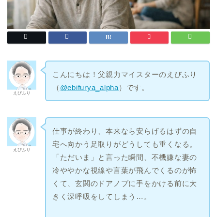
こんにちは！父親力マイスターのえびふり
（
@ebifurya_alpha
）です。
えびふり
仕事が終わり、本来なら安らげるはずの自
宅へ向かう足取りがどうしても重くなる。
えびふり
「ただいま」と言った瞬間、不機嫌な妻の
冷ややかな視線や言葉が飛んでくるのが怖
くて、玄関のドアノブに手をかける前に大
きく深呼吸をしてしまう…。