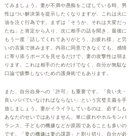
てみましょう。妻が不満や愚痴をこぼしている時、男
性はつい解決策を提示したくなりますが、これは火に
油を注ぐ行為です。まずは「そうか、それは大変だっ
たね」と肯定から入り、次に相手の話を聞き、最後に
もう一度「話してくれてありがとう、お疲れ様」と労
いの言葉で挟みます。内容に同意できなくても、感情
に寄り添うポーズを見せるだけで、妻の攻撃性は弱ま
ります。これは相手のためだけでなく、自分が無駄な
口論で疲弊しないための護身術でもあります。
また、自分自身への「許可」も重要です。「良い夫・
良いパパでいなければならない」という完璧主義を手
放しましょう。妻がイライラしているのは、必ずしも
あなたのせいではありません。単に疲れやホルモンバ
ランス、子どもの機嫌などが原因であることも多いの
です。「妻の機嫌は妻の課題」と割り切り、自分が必