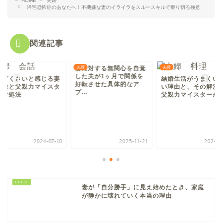
HOME
夫婦
帰宅恐怖症のあなたへ！不機嫌な妻のイライラをスルースキルで乗り切る極意
関連記事
妻に対する無関心を自覚
夫婦
夫婦
した夫が1ヶ月で関係を
んどくさいと感じる妻
結婚生活がうまくい
好転させた具体的なア
特徴と父親力マイスタ
い理由と、その解決
プ...
的対処法
父親力マイスターが
2024-07-10
2025-11-21
2024-0
妻が「自分勝手」に見え始めたとき、家庭
が静かに壊れていく本当の理由