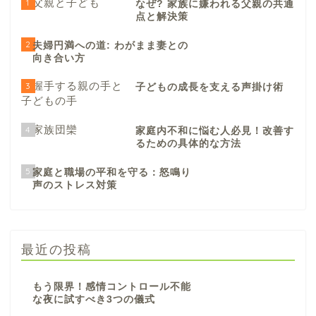
1
なぜ? 家族に嫌われる父親の共通
点と解決策
2
夫婦円満への道: わがまま妻との
向き合い方
3
子どもの成長を支える声掛け術
4
家庭内不和に悩む人必見！改善す
るための具体的な方法
5
家庭と職場の平和を守る：怒鳴り
声のストレス対策
最近の投稿
もう限界！感情コントロール不能
な夜に試すべき3つの儀式