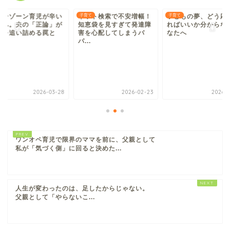
レーゾーン育児が辛い
て
ネット検索で不安増幅！
子育て
子どもの夢、どう応
子育て
パへ。夫の「正論」が
知恵袋を見すぎて発達障
ればいいか分からな
族を追い詰める罠と
害を心配してしまうパ
なたへ
.
パ...
2026-03-28
2026-02-23
2026-0
ワンオペ育児で限界のママを前に、父親として
私が「気づく側」に回ると決めた...
人生が変わったのは、足したからじゃない。
父親として「やらないこ...