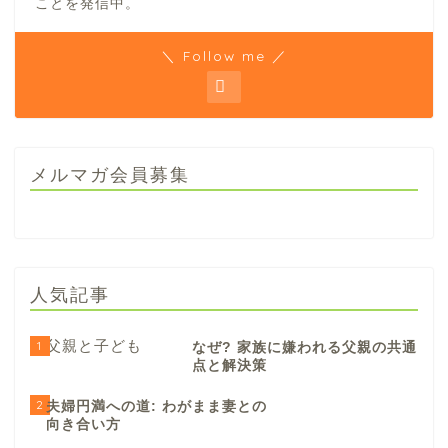
ことを発信中。
＼ Follow me ／
メルマガ会員募集
人気記事
1
なぜ? 家族に嫌われる父親の共通
点と解決策
2
夫婦円満への道: わがまま妻との
向き合い方